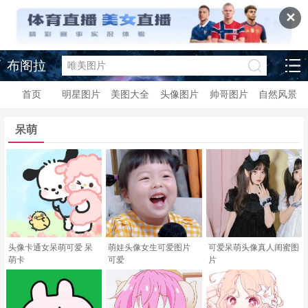
✕
布阁拉
首页
明星图片
美图大全
头像图片
帅哥图片
自然风景
呆萌
头像卡通女呆萌可爱 呆
萌娃头像女生可爱图片
可爱呆萌头像真人闺蜜图
萌卡
可爱
片