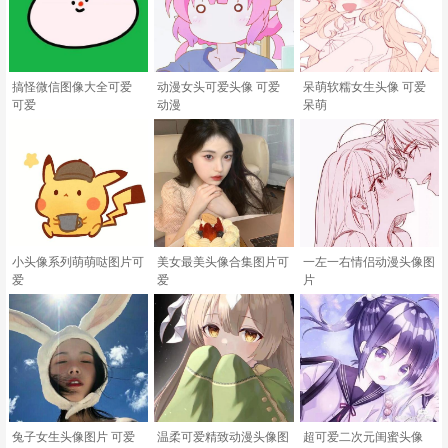
搞怪微信图像大全可爱
动漫女头可爱头像 可爱
呆萌软糯女生头像 可爱
可爱
动漫
呆萌
小头像系列萌萌哒图片可
美女最美头像合集图片可
一左一右情侣动漫头像图
爱
爱
片
兔子女生头像图片 可爱
温柔可爱精致动漫头像图
超可爱二次元闺蜜头像