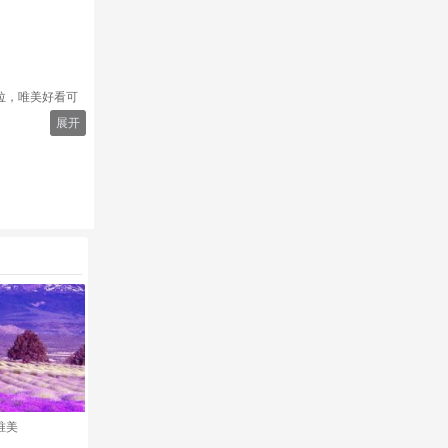
拉，唯美好看可
展开
唯美