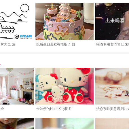
片大全 蒙
以后生日蛋糕有模板了 自
喝酒专用表情包 出来
大全
卡哇伊的HolleKitty图片
治愈系唯美意境图片