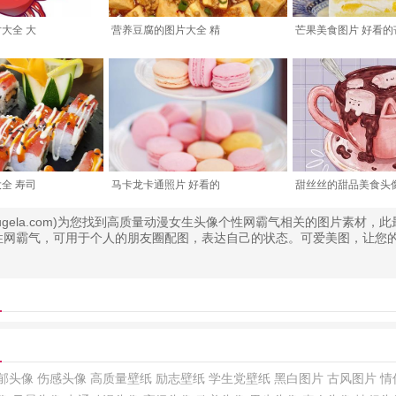
大全 大
营养豆腐的图片大全 精
芒果美食图片 好看的
全 寿司
马卡龙卡通照片 好看的
甜丝丝的甜品美食头
.bugela.com)为您找到高质量动漫女生头像个性网霸气相关的图片素材，
性网霸气，可用于个人的朋友圈配图，表达自己的状态。可爱美图，让您
郁头像
伤感头像
高质量壁纸
励志壁纸
学生党壁纸
黑白图片
古风图片
情