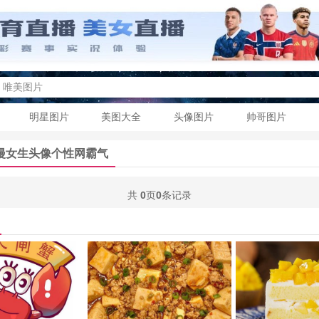
明星图片
美图大全
头像图片
帅哥图片
漫女生头像个性网霸气
共
0
页
0
条记录