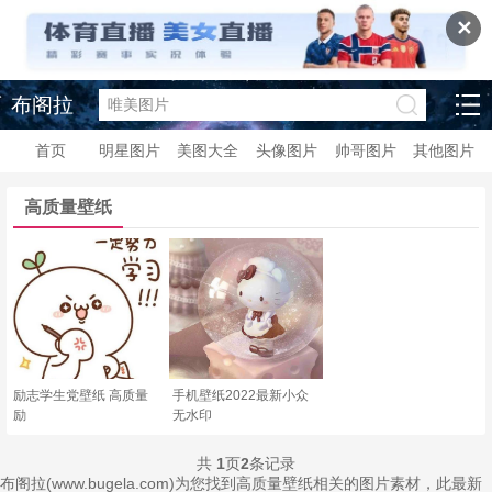
✕
布阁拉
首页
明星图片
美图大全
头像图片
帅哥图片
其他图片
高质量壁纸
励志学生党壁纸 高质量
手机壁纸2022最新小众
励
无水印
共
1
页
2
条记录
布阁拉(www.bugela.com)为您找到高质量壁纸相关的图片素材，此最新