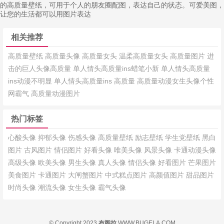
的高质量壁纸，可用于个人的朋友圈配图，表达自己的状态。可爱美图，
让您的生活都可以用图片表达
相关推荐
高质量壁纸
高质量头像
高质量女头
温柔高质量女头
高质量图片
进
击的巨人头像高质量
单人情头高质量ins蜡笔小新
单人情头高质量
ins动漫不明显
单人情头高质量ins
高质量
高质量动漫女生头像个性
网霸气
高质量动漫图片
热门标签
心酸头像
抑郁头像
伤感头像
高质量壁纸
励志壁纸
学生党壁纸
黑白
图片
古风图片
情侣图片
好看头像
唯美头像
风景头像
卡通动漫头像
高级头像
欧美头像
男生头像
真人头像
情侣头像
好看图片
芒果图片
美食图片
卡通图片
大闸蟹图片
中式糕点图片
高颜值图片
甜品图片
时尚头像
潮流头像
女生头像
霸气头像
© Copyright 2023
布阁拉
WWW.BUGELA.COM